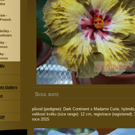
 the
sie -
 French
ibišky -
ultivars
ky -
iscus
ky -
iscus
 My
oto Gallery
S
OUL MATE
me
původ (pedigree): Dark Continent x Madame Curie, hybridiz
velikost květu (size range): 12 cm, registrace (registered):
HOP
roce 2015