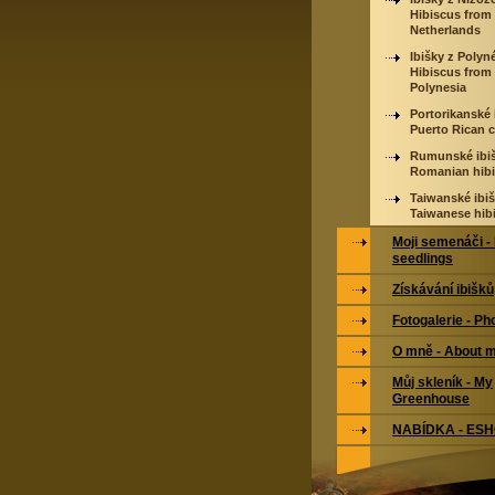
Hibiscus from
Netherlands
Ibišky z Polyné
Hibiscus from
Polynesia
Portorikanské 
Puerto Rican c
Rumunské ibiš
Romanian hib
Taiwanské ibiš
Taiwanese hib
Moji semenáči -
seedlings
Získávání ibišků
Fotogalerie - Ph
O mně - About 
Můj skleník - My
Greenhouse
NABÍDKA - ES