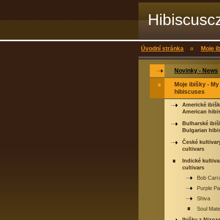
Hibiscusc
Úvodní stránka
Moje i
Novinky - News
Moje ibišky - My
hibiscuses
Americké ibišk
American hibi
Bulharské ibiš
Bulgarian hibi
České kultivar
cultivars
Indické kultiva
cultivars
Bob Carr
Purple P
Shiva
Soul Mat
Ibišky z Nizoz