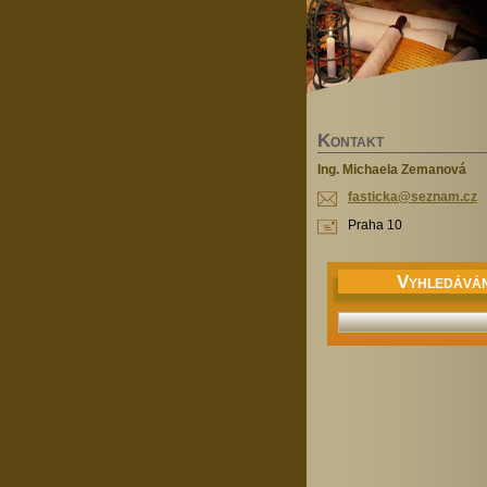
K
ONTAKT
Ing. Michaela Zemanová
fasticka
@seznam.
cz
Praha 10
V
YHLEDÁVÁN