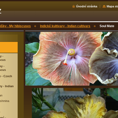
Úvodní stránka
Mapa st
z
bišky - My hibiscuses
Indické kultivary - Indian cultivars
Soul Mate
y -
scus
ky -
scus
y - Czech
ry - Indian
an
ashmina
e
emí -