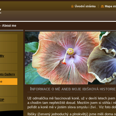
Úvodní stránka
Mapa st
z
- About me
 My
oto Gallery
me
I
NFORMACE O MĚ ANEB MOJE IBIŠKOVÁ HISTORIE.
Už odmalička mě fascinovali koně, už v devíti letech jsem 
HOP
a chodím tam nepřetržitě dosud. Mezitím jsem si stihla i 
pořídit a koně mě v jistém slova smyslu i živí.. Viz foto dol
Ibišky (červený jednoduchý a plnokvětý) jsme měli doma o