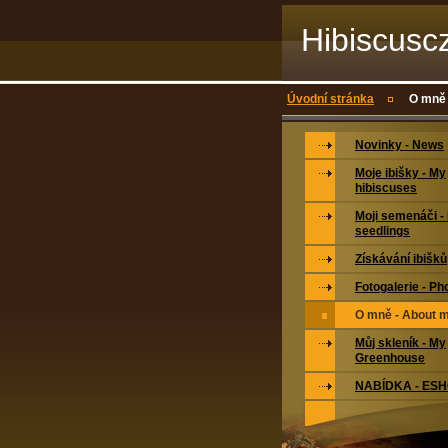
Hibiscusc
Úvodní stránka
O mně 
Novinky - News
Moje ibišky - My
hibiscuses
Moji semenáči -
seedlings
Získávání ibišků
Fotogalerie - Ph
O mně - About 
Můj skleník - My
Greenhouse
NABÍDKA - ES