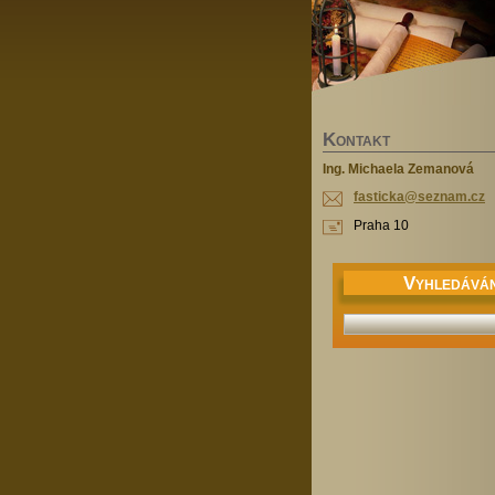
K
ONTAKT
Ing. Michaela Zemanová
fasticka
@seznam.
cz
Praha 10
V
YHLEDÁVÁN