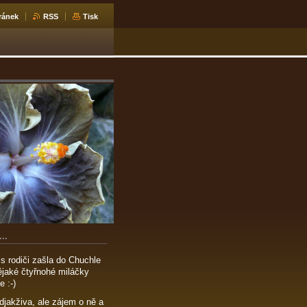
ránek
RSS
Tisk
..
s rodiči zašla do Chuchle
nějaké čtyřnohé miláčky
e :-)
djakživa, ale zájem o ně a