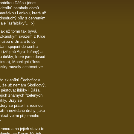
marádkou Dášou (dnes
 skleníků natahaly domů
amarádkou Lenkou, která už
dnoduchý bílý s červeným
le "asfalťáky"... :-)
 jak už tomu tak bývá,
rádkářským svazem z Krče
lužbu u Brna a to byl
ání spojení do centra
í (zřejmě Agro Tuřany) a
u ibišky, které jsme dosud
iesta), Moonlight (Ross
ousky musely cestovat ve
o skleníků Čechoflor v
mě, že už nemám Skořicový,
 pěstovat ibišky i Dáša,
 jejích známých "zelených
tily. Brzy se
rý se přátelil s rodinou
tím nevídané druhy, jako
vakrát velmi příjemného
.
tranou a na jejich stavu to
 domku na Praze 10, tak