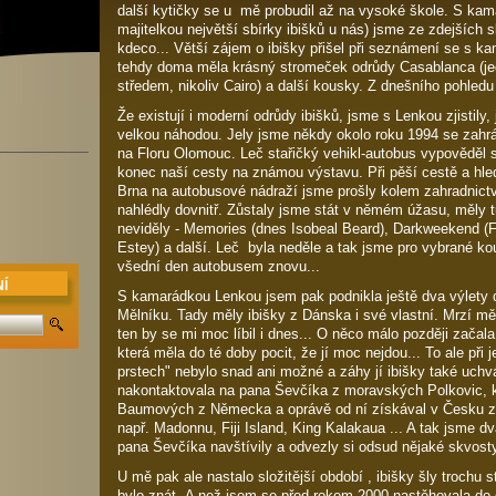
další kytičky se u mě probudil až na vysoké škole. S ka
majitelkou největší sbírky ibišků u nás) jsme ze zdejších
kdeco... Větší zájem o ibišky přišel při seznámení se s k
tehdy doma měla krásný stromeček odrůdy Casablanca (je
středem, nikoliv Cairo) a další kousky. Z dnešního pohledu a
Že existují i moderní odrůdy ibišků, jsme s Lenkou zjistily,
velkou náhodou. Jely jsme někdy okolo roku 1994 se zah
na Floru Olomouc. Leč stařičký vehikl-autobus vypověděl s
konec naší cesty na známou výstavu. Při pěší cestě a hled
Brna na autobusové nádraží jsme prošly kolem zahradnictv
nahlédly dovnitř. Zůstaly jsme stát v němém úžasu, měly t
neviděly - Memories (dnes Isobeal Beard), Darkweekend (F
Estey) a další. Leč byla neděle a tak jsme pro vybrané k
všední den autobusem znovu...
Í
S kamarádkou Lenkou jsem pak podnikla ještě dva výlety d
Mělníku. Tady měly ibišky z Dánska i své vlastní. Mrzí 
ten by se mi moc líbil i dnes... O něco málo později začala
která měla do té doby pocit, že jí moc nejdou... To ale při
prstech" nebylo snad ani možné a záhy jí ibišky také uchvá
nakontaktovala na pana Ševčíka z moravských Polkovic, kte
Baumových z Německa a oprávě od ní získával v Česku za
např. Madonnu, Fiji Island, King Kalakaua ... A tak jsme d
pana Ševčíka navštívily a odvezly si odsud nějaké skvosty
U mě pak ale nastalo složitější období , ibišky šly trochu s
bylo znát. A než jsem se před rokem 2000 nastěhovala do