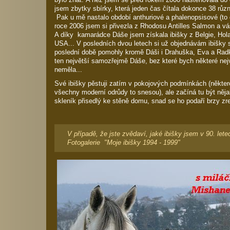
jsem zbytky sbírky, která jeden čas čítala dokonce 38 růz
Pak u mě nastalo období anthuriové a phalenopsisové (to 
roce 2006 jsem si přivezla z Rhodosu Antilles Salmon a váš
A díky kamarádce Dáše jsem získala ibišky z Belgie, Hol
USA... V posledních dvou letech si už objednávám ibišky 
poslední době pomohly kromě Dáši i Drahuška, Eva a Radk
ten největší samozřejmě Dáše, bez které bych některé nej
neměla...
Své ibišky pěstuji zatím v pokojových podmínkách (některé 
všechny moderní odrůdy to snesou), ale začíná tu být něj
skleník přisedlý ke stěně domu, snad se ho podaří brzy zre
V případě, že jste zvědaví, jaké ibišky jsem v 90. let
Fotogalerie "Moje ibišky 1994 - 1999"