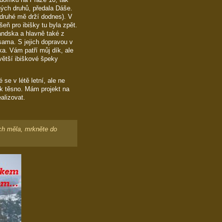
ných druhů, předala Dáše.
druhé mě drží dodnes). V
eň pro ibišky tu byla zpět.
andska a hlavně také z
sama. S jejich dopravou v
a. Vám patří můj dík, ale
větší ibiškové špeky
se v létě letní, ale ne
ak těsno. Mám projekt na
alizovat.
ech měla, mrkněte do